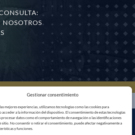
 CONSULTA:
N NOSOTROS
ES
Gestionar consentimiento
las mejores experiencias, utilizamos tecnologías como las cookies para
 acceder a la información del dispositivo. El consentimiento de estas tecnologías
á procesar datos como el comportamiento de navegación o las identificaciones
e sitio. No consentir o retirar el consentimiento, puede afectar negativamente a
terísticas y funciones.